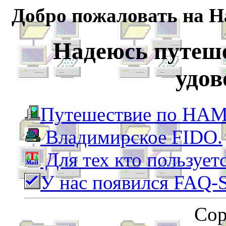
Добpо пожаловать на 
Hадеюсь путеше
удов
Путешествие по HA
Владимиpcкое FIDO.
Для тех кто пользуетс
У нас появился FAQ-S
Cop